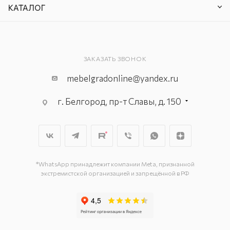
КАТАЛОГ
ЗАКАЗАТЬ ЗВОНОК
mebelgradonline@yandex.ru
г. Белгород, пр-т Славы, д. 150
г. Белгород, ул. Константина
Заслонова, д. 169-Г
г. Белгород, пр-т Богдана
Хмельницкого, д. 137–Т
г. Белгород, ул. Донская, д. 85
*WhatsApp принадлежит компании Meta, признанной
экстремистской организацией и запрещённой в РФ