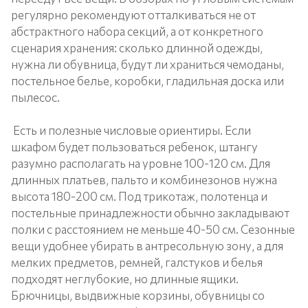
регулярно рекомендуют отталкиваться не от
абстрактного набора секций, а от конкретного
сценария хранения: сколько длинной одежды,
нужна ли обувница, будут ли храниться чемоданы,
постельное белье, коробки, гладильная доска или
пылесос.
Есть и полезные числовые ориентиры. Если
шкафом будет пользоваться ребенок, штангу
разумно располагать на уровне 100-120 см. Для
длинных платьев, пальто и комбинезонов нужна
высота 180-200 см. Под трикотаж, полотенца и
постельные принадлежности обычно закладывают
полки с расстоянием не меньше 40-50 см. Сезонные
вещи удобнее убирать в антресольную зону, а для
мелких предметов, ремней, галстуков и белья
подходят неглубокие, но длинные ящики.
Брючницы, выдвижные корзины, обувницы со