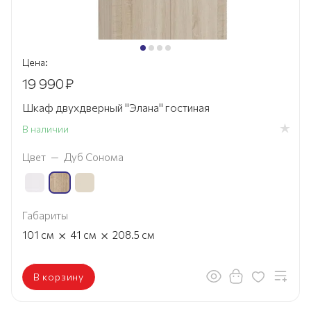
Цена:
19 990
₽
Шкаф двухдверный "Элана" гостиная
В наличии
Цвет
—
Дуб Сонома
Габариты
×
×
101
см
41
см
208.5
см
В корзину