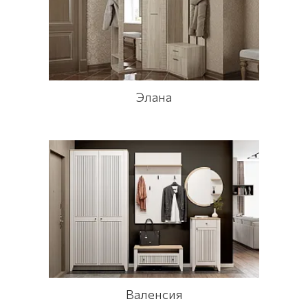
Элана
Валенсия