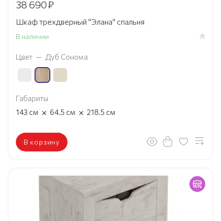
38 690
₽
Шкаф трехдверный "Элана" спальня
В наличии
Цвет
—
Дуб Сонома
Габариты
×
×
143
см
64.5
см
218.5
см
В корзину