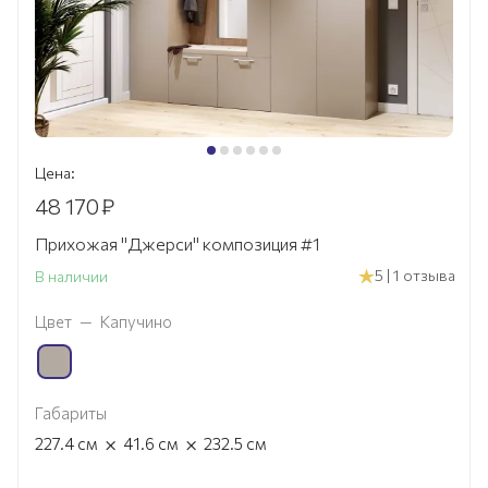
Цена:
48 170
₽
Прихожая "Джерси" композиция #1
5 | 1 отзыва
В наличии
Цвет
—
Капучино
Габариты
×
×
227.4
см
41.6
см
232.5
см