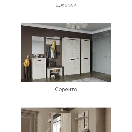
Джерси
Соренто