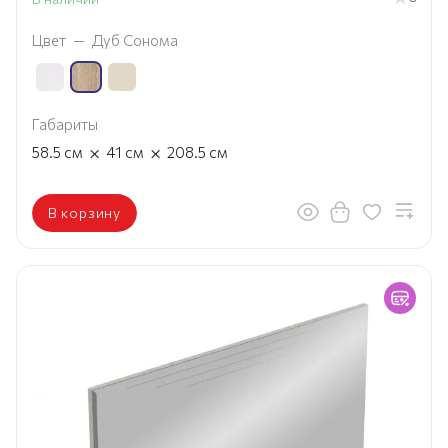
Цвет
—
Дуб Сонома
Габариты
×
×
58.5
см
41
см
208.5
см
В корзину