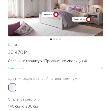
Цена:
30 470
₽
Спальный гарнитур "Прованс" композиция #1
В наличии
Цвет
—
Бодега белая / Патина премиум
Спальное место
×
140
см
200
см