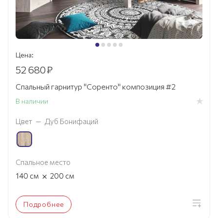
Цена:
52 680
₽
Спальный гарнитур "Соренто" композиция #2
В наличии
Цвет
—
Дуб Бонифаций
Спальное место
×
140
см
200
см
Подробнее