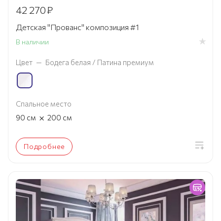
42 270
₽
Детская "Прованс" композиция #1
В наличии
Цвет
—
Бодега белая / Патина премиум
Спальное место
×
90
см
200
см
Подробнее