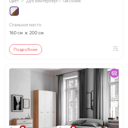
Цвет
—
Дуб Винтерберг / Таксония
Спальное место
×
160
см
200
см
Подробнее