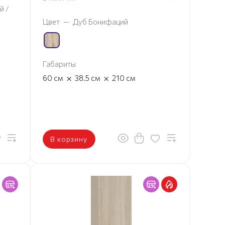
й /
Цвет
—
Дуб Бонифаций
Габариты
×
×
60
см
38.5
см
210
см
В корзину