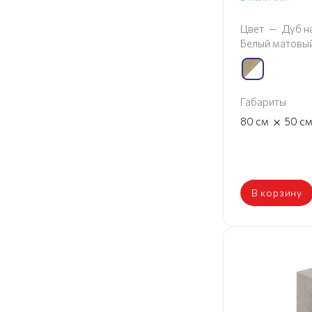
Цвет
—
Дуб н
Белый матовы
Габариты
×
80
см
50
с
В корзину