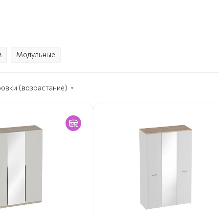
м
Модульные
ровки (возрастание)