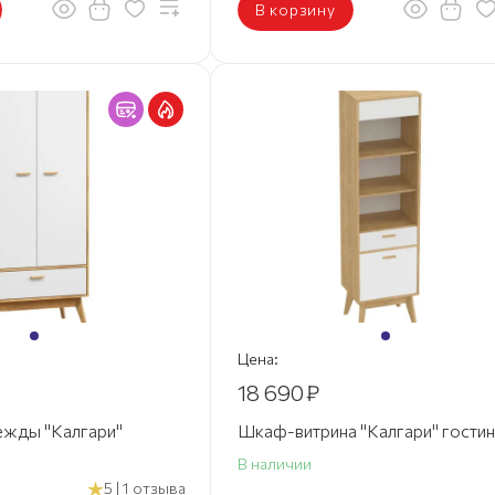
В корзину
Цена:
18 690
₽
жды "Калгари"
Шкаф-витрина "Калгари" гостин
В наличии
5 | 1 отзыва