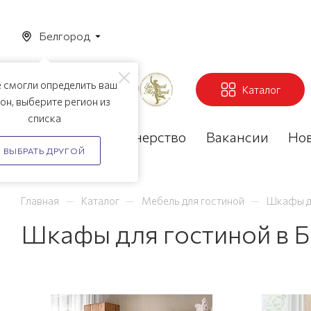
Белгород
 смогли определить ваш
Каталог
он, выберите регион из
списка
Акции
Партнерство
Вакансии
Но
ВЫБРАТЬ ДРУГОЙ
—
—
—
Главная
Каталог
Мебель для гостиной
Шкафы д
Шкафы для гостиной в 