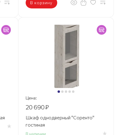
В корзину
Цена:
20 690
₽
ая
Шкаф однодверный "Соренто"
гостиная
В наличии