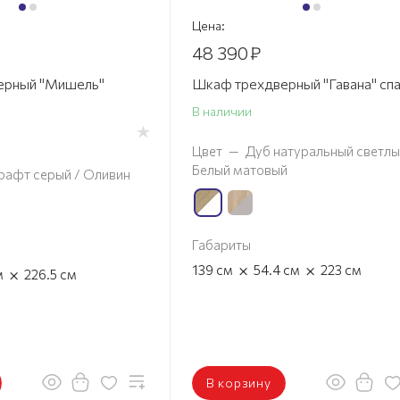
Цена:
48 390
₽
ерный "Мишель"
Шкаф трехдверный "Гавана" сп
В наличии
Цвет
—
Дуб натуральный светлы
Белый матовый
рафт серый / Оливин
Габариты
×
×
139
см
54.4
см
223
см
×
м
226.5
см
В корзину