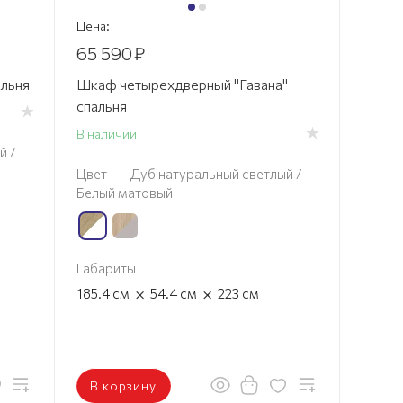
Цена:
65 590
₽
альня
Шкаф четырехдверный "Гавана"
спальня
В наличии
й /
Цвет
—
Дуб натуральный светлый /
Белый матовый
Габариты
×
×
185.4
см
54.4
см
223
см
В корзину