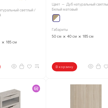
Цвет
—
Дуб натуральный светлы
Белый матовый
атуральный светлый /
й
Габариты
×
×
50
см
40
см
185
см
×
м
185
см
В корзину