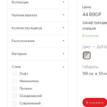
Коллекция
Цена:
44 890
₽
Наличие зеркала
Шкаф трехдв
спальня
Количество ящиков
В наличии
Расположение
Цвет
—
Дуб К
Материал
Габариты
Стиль
×
165
см
53
с
Лофт
Минимализм
Прованс
Скандинавский
В корзину
Современный