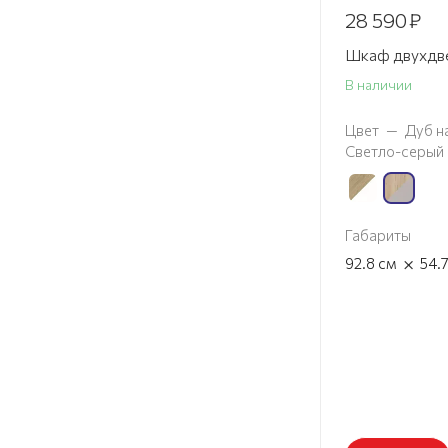
28 590
₽
Шкаф двухдве
В наличии
Цвет
—
Дуб н
Светло-серый
Габариты
×
92.8
см
54.