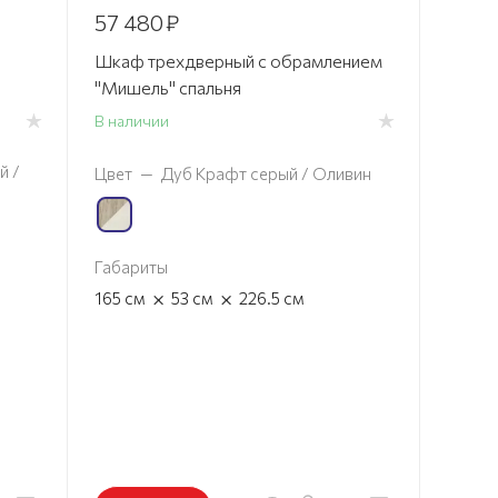
57 480
₽
Шкаф трехдверный с обрамлением
"Мишель" спальня
В наличии
й /
Цвет
—
Дуб Крафт серый / Оливин
Габариты
×
×
165
см
53
см
226.5
см