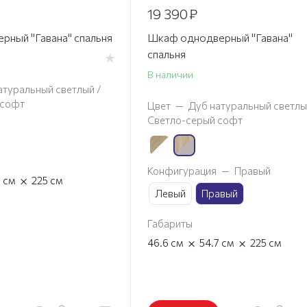
19 390
₽
рный "Гавана" спальня
Шкаф однодверный "Гавана"
спальня
В наличии
атуральный светлый /
 софт
Цвет
—
Дуб натуральный светлы
Светло-серый софт
Конфигурация
—
Правый
×
7
см
225
см
Левый
Правый
Габариты
×
×
46.6
см
54.7
см
225
см