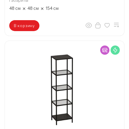
Габариты
×
×
48
см
48
см
154
см
В корзину