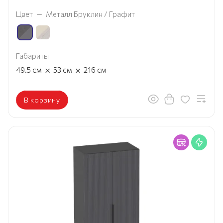
Цвет
—
Металл Бруклин / Графит
Габариты
×
×
49.5
см
53
см
216
см
В корзину