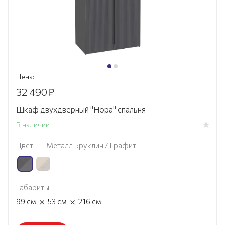
Цена:
32 490
₽
Шкаф двухдверный "Нора" спальня
В наличии
Цвет
—
Металл Бруклин / Графит
Габариты
×
×
99
см
53
см
216
см