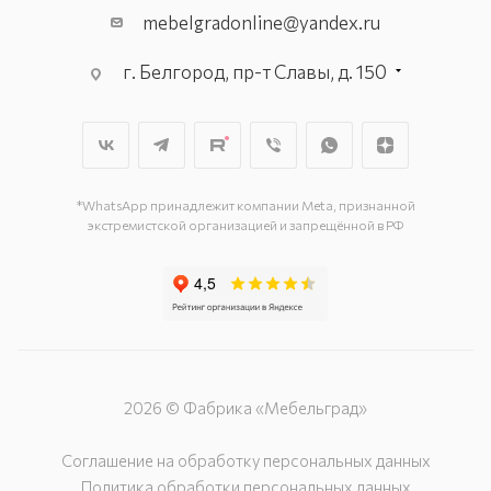
mebelgradonline@yandex.ru
г. Белгород, пр-т Славы, д. 150
г. Белгород, ул. Константина
Заслонова, д. 169-Г
г. Белгород, пр-т Богдана
Хмельницкого, д. 137–Т
г. Белгород, ул. Донская, д. 85
*WhatsApp принадлежит компании Meta, признанной
экстремистской организацией и запрещённой в РФ
2026 © Фабрика «Мебельград»
Соглашение на обработку персональных данных
Политика обработки персональных данных