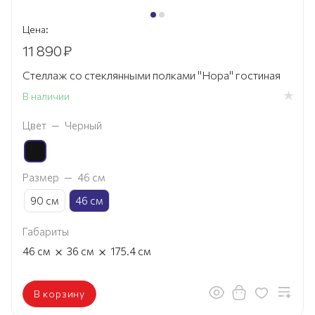
Цена:
11 890
₽
Стеллаж со стеклянными полками "Нора" гостиная
В наличии
Цвет
—
Черный
Размер
—
46 см
90 см
46 см
Габариты
×
×
46
см
36
см
175.4
см
В корзину