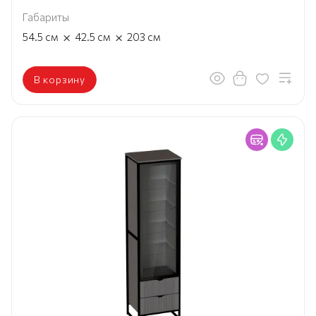
Габариты
×
×
54.5
см
42.5
см
203
см
В корзину