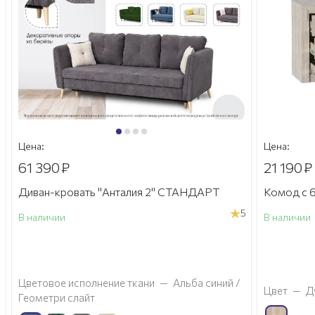
Цена:
Цена:
61 390
₽
21 190
₽
Диван-кровать "Анталия 2" СТАНДАРТ
Комод с 6
5
В наличии
В наличии
а
Цветовое исполнение ткани
—
Альба синий /
Цвет
—
Д
Геометри слайт