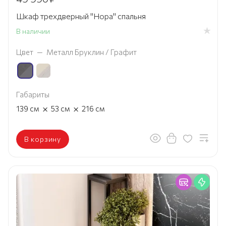
Шкаф трехдверный "Нора" спальня
В наличии
Цвет
—
Металл Бруклин / Графит
Габариты
×
×
139
см
53
см
216
см
В корзину