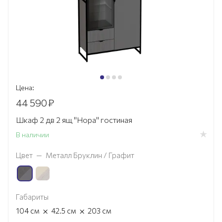
Цена:
44 590
₽
Шкаф 2 дв 2 ящ "Нора" гостиная
В наличии
Цвет
—
Металл Бруклин / Графит
Габариты
×
×
104
см
42.5
см
203
см