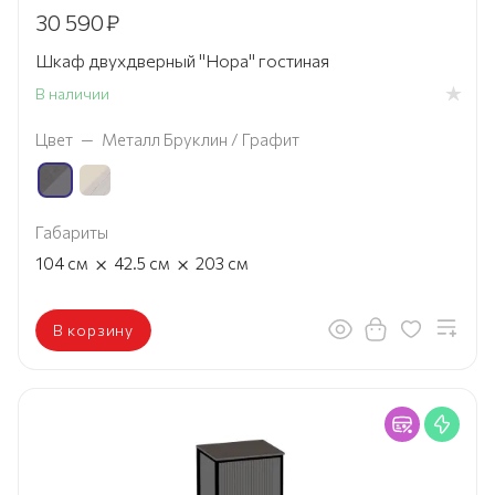
30 590
₽
Шкаф двухдверный "Нора" гостиная
В наличии
Цвет
—
Металл Бруклин / Графит
Габариты
×
×
104
см
42.5
см
203
см
В корзину