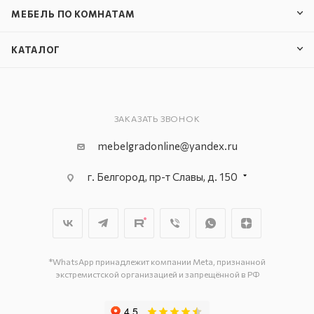
МЕБЕЛЬ ПО КОМНАТАМ
КАТАЛОГ
ЗАКАЗАТЬ ЗВОНОК
mebelgradonline@yandex.ru
г. Белгород, пр-т Славы, д. 150
г. Белгород, ул. Константина Заслонова,
д. 169-Г
г. Белгород, пр-т Богдана
Хмельницкого, д. 137–Т
г. Белгород, ул. Донская, д. 85
*WhatsApp принадлежит компании Meta, признанной
экстремистской организацией и запрещённой в РФ