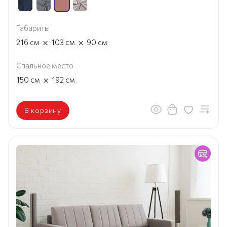
Габариты
×
×
216
см
103
см
90
см
Спальное место
×
150
см
192
см
В корзину