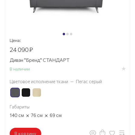
Цена:
24 090
₽
Диван "Бренд" СТАНДАРТ
В наличии
Цветовое исполнение ткани
—
Пегас серый
Габариты
×
×
140
см
76
см
69
см
В корзину