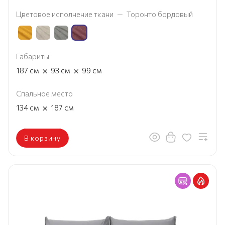
Цветовое исполнение ткани
—
Торонто бордовый
Габариты
×
×
187
см
93
см
99
см
Спальное место
×
134
см
187
см
В корзину