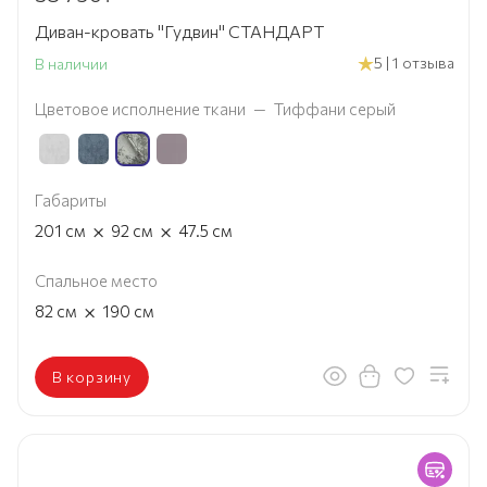
Диван-кровать "Гудвин" СТАНДАРТ
5 | 1 отзыва
В наличии
Цветовое исполнение ткани
—
Тиффани серый
Габариты
×
×
201
см
92
см
47.5
см
Спальное место
×
82
см
190
см
В корзину