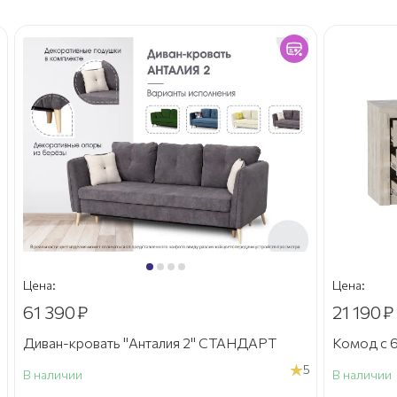
Цена:
Цена:
61 390
₽
21 190
₽
Диван-кровать "Анталия 2" СТАНДАРТ
Комод с 6
5
В наличии
В наличии
а