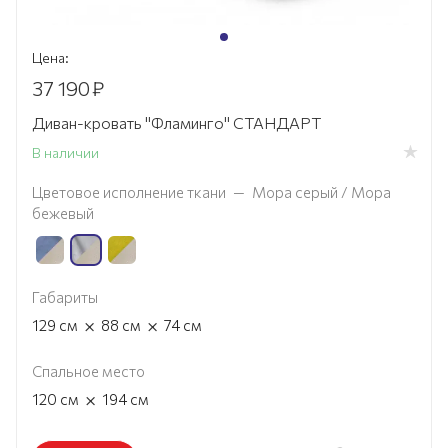
Цена:
37 190
₽
Диван-кровать "Фламинго" СТАНДАРТ
В наличии
Цветовое исполнение ткани
—
Мора серый / Мора
бежевый
Габариты
×
×
129
см
88
см
74
см
Спальное место
×
120
см
194
см