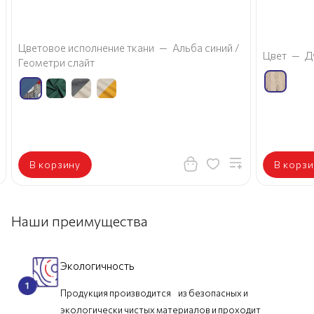
Цветовое исполнение ткани
—
Альба синий /
Цвет
—
Д
Геометри слайт
В корзину
В корзи
Наши преимущества
Экологичность
Продукция производится из безопасных и
экологически чистых материалов и проходит