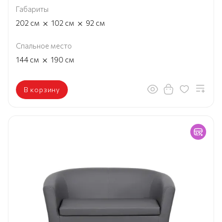
Габариты
×
×
202
см
102
см
92
см
Спальное место
×
144
см
190
см
В корзину