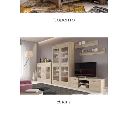
Соренто
Элана