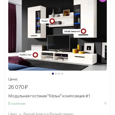
Цена:
26 070
₽
Модульная гостиная "Кёльн" композиция #1
В наличии
Цвет
—
Белый Аляска/Белый глянец