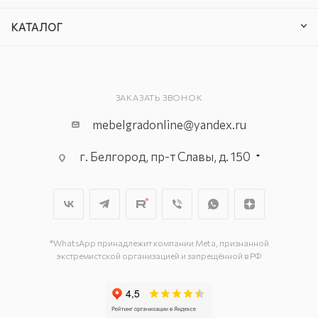
КАТАЛОГ
ЗАКАЗАТЬ ЗВОНОК
mebelgradonline@yandex.ru
г. Белгород, пр-т Славы, д. 150
г. Белгород, ул. Константина
Заслонова, д. 169-Г
г. Белгород, пр-т Богдана
Хмельницкого, д. 137–Т
г. Белгород, ул. Донская, д. 85
*WhatsApp принадлежит компании Meta, признанной
экстремистской организацией и запрещённой в РФ