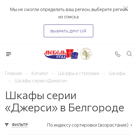
Мы не смогли определить ваш регион, выберите регион
из списка
ВЫБРАТЬ ДРУГОЙ
—
—
—
Главная
Каталог
Шкафы и стеллажи
Шкафы
—
Шкафы серии «Джерси»
Шкафы серии
«Джерси» в Белгороде
ФИЛЬТР
По индексу сортировки (возрастание)