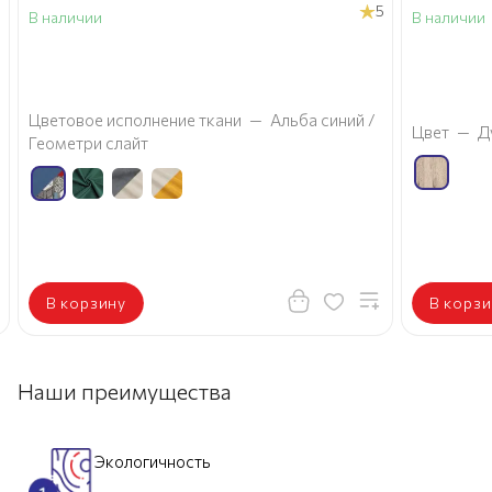
5
В наличии
В наличии
а
Цветовое исполнение ткани
—
Альба синий /
Цвет
—
Д
Геометри слайт
В корзину
В корзи
Наши преимущества
Экологичность