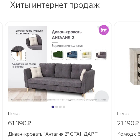
Хиты интернет продаж
Цена:
Цена:
61 390
₽
21 190
₽
Диван-кровать "Анталия 2" СТАНДАРТ
Комод с 6