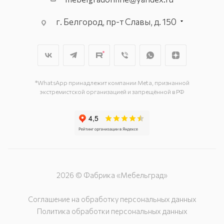
г. Белгород, пр-т Славы, д. 150
г. Белгород, ул. Константина
Заслонова, д. 169-Г
г. Белгород, пр-т Богдана
Хмельницкого, д. 137–Т
г. Белгород, ул. Донская, д. 85
*WhatsApp принадлежит компании Meta, признанной
экстремистской организацией и запрещённой в РФ
2026 © Фабрика «Мебельград»
Соглашение на обработку персональных данных
Политика обработки персональных данных