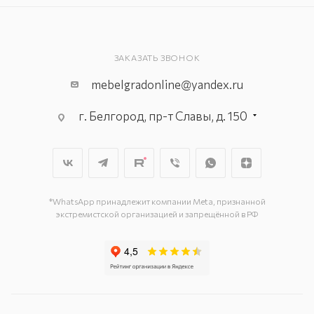
ЗАКАЗАТЬ ЗВОНОК
mebelgradonline@yandex.ru
г. Белгород, пр-т Славы, д. 150
г. Белгород, ул. Константина
Заслонова, д. 169-Г
г. Белгород, пр-т Богдана
Хмельницкого, д. 137–Т
г. Белгород, ул. Донская, д. 85
*WhatsApp принадлежит компании Meta, признанной
экстремистской организацией и запрещённой в РФ